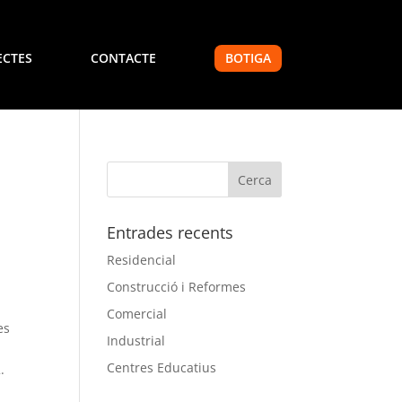
ECTES
CONTACTE
BOTIGA
Entrades recents
Residencial
Construcció i Reformes
Comercial
es
Industrial
a
Centres Educatius
.