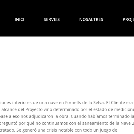
INICI
SERVEIS
NOSALTRES
PROJ
ones interiores de una nave en Fornells de la Selva. El Cliente era
El alcance del Proyecto vino determinado por el estado de medicion
 base a eso nos adjudicaron la obra. Cuando habíamos terminado l
 preguntó por qué no continuamos con el saneamiento de la Nave 2
ratado. Se generó una crisis notable con todo un juego de