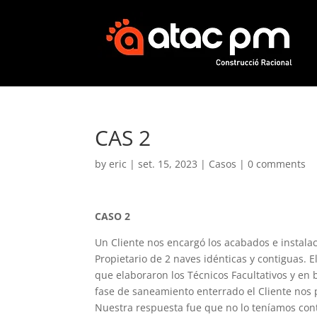
CAS 2
by
eric
|
set. 15, 2023
|
Casos
|
0 comments
CASO 2
Un Cliente nos encargó los acabados e instalaci
Propietario de 2 naves idénticas y contiguas. 
que elaboraron los Técnicos Facultativos y en
fase de saneamiento enterrado el Cliente nos
Nuestra respuesta fue que no lo teníamos cont