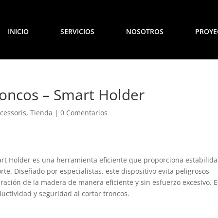
INICIO
SERVICIOS
NOSOTROS
PROYE
roncos – Smart Holder
ccessoris
,
Tienda
|
0 Comentarios
art Holder es una herramienta eficiente que proporciona estabilida
rte. Diseñado por especialistas, este dispositivo evita peligrosos
ración de la madera de manera eficiente y sin esfuerzo excesivo. E
uctividad y seguridad al cortar troncos.