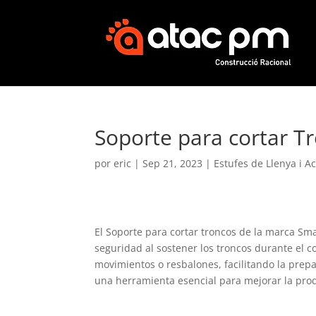
Soporte para cortar T
por
eric
|
Sep 21, 2023
|
Estufes de Llenya i A
El Soporte para cortar troncos de la marca Sm
seguridad al sostener los troncos durante el co
movimientos o resbalones, facilitando la prepa
una herramienta esencial para mejorar la prod