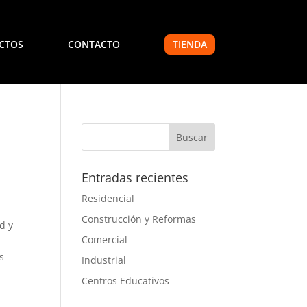
CTOS
CONTACTO
TIENDA
Entradas recientes
Residencial
Construcción y Reformas
d y
Comercial
s
Industrial
Centros Educativos