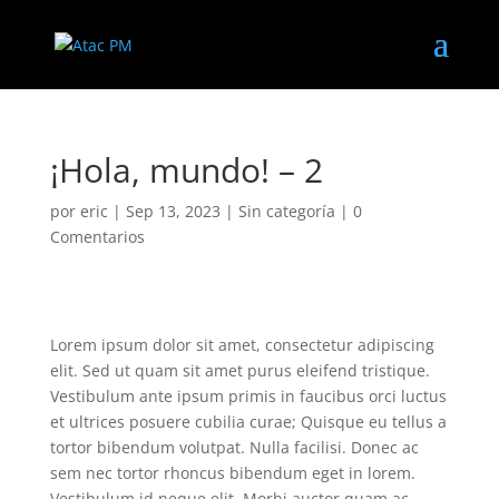
¡Hola, mundo! – 2
por
eric
|
Sep 13, 2023
|
Sin categoría
|
0
Comentarios
Lorem ipsum dolor sit amet, consectetur adipiscing
elit. Sed ut quam sit amet purus eleifend tristique.
Vestibulum ante ipsum primis in faucibus orci luctus
et ultrices posuere cubilia curae; Quisque eu tellus a
tortor bibendum volutpat. Nulla facilisi. Donec ac
sem nec tortor rhoncus bibendum eget in lorem.
Vestibulum id neque elit. Morbi auctor quam ac