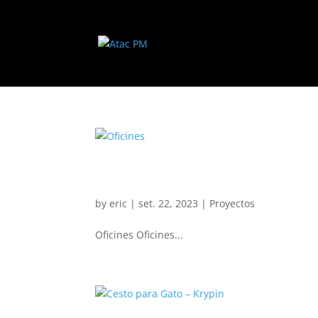
Oficines
by
eric
|
set. 22, 2023
|
Proyectos
Oficines Oficines...