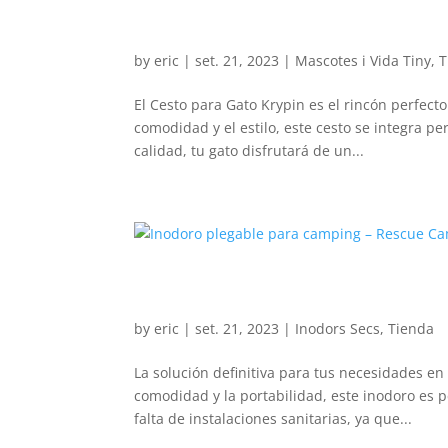
Cesto para Gato – Krypin
by
eric
|
set. 21, 2023
|
Mascotes i Vida Tiny
,
T
El Cesto para Gato Krypin es el rincón perfect
comodidad y el estilo, este cesto se integra p
calidad, tu gato disfrutará de un...
Inodoro plegable para c
by
eric
|
set. 21, 2023
|
Inodors Secs
,
Tienda
La solución definitiva para tus necesidades e
comodidad y la portabilidad, este inodoro es pe
falta de instalaciones sanitarias, ya que...