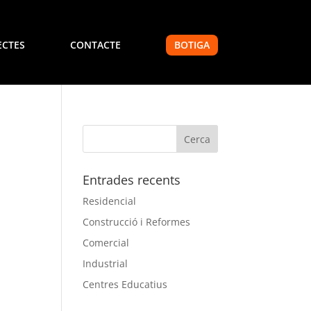
ECTES
CONTACTE
BOTIGA
Entrades recents
Residencial
Construcció i Reformes
Comercial
Industrial
Centres Educatius