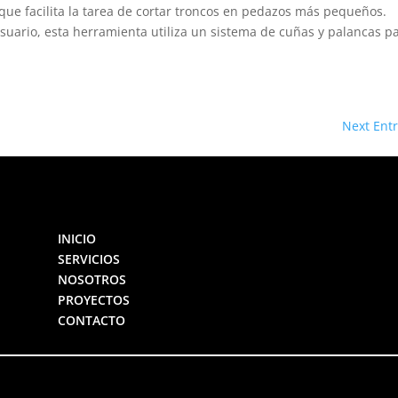
 que facilita la tarea de cortar troncos en pedazos más pequeños.
uario, esta herramienta utiliza un sistema de cuñas y palancas p
Next Entr
INICIO
SERVICIOS
NOSOTROS
PROYECTOS
CONTACTO