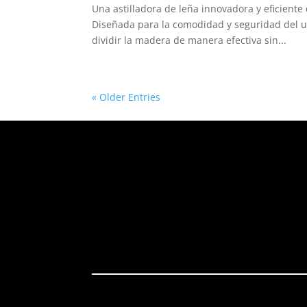
Una astilladora de leña innovadora y eficiente
Diseñada para la comodidad y seguridad del us
dividir la madera de manera efectiva sin...
« Older Entries