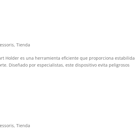
cos – Smart Holder
essoris
,
Tienda
art Holder es una herramienta eficiente que proporciona estabilida
rte. Diseñado por especialistas, este dispositivo evita peligrosos
t Splitter
essoris
,
Tienda