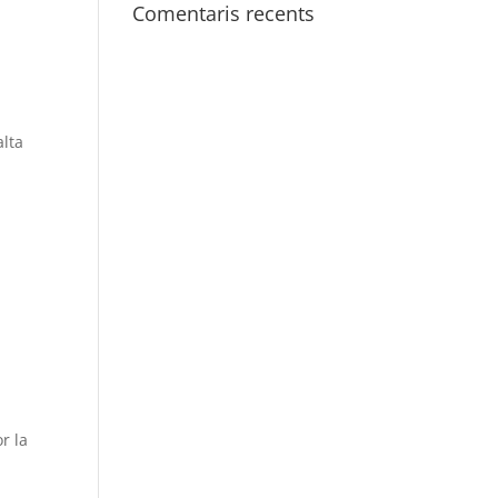
Comentaris recents
alta
r la